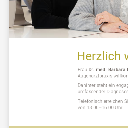
Herzlich
Frau
Dr. med. Barbara 
Augenarztpraxis willko
Dahinter steht ein eng
umfassender Diagnosest
Telefonisch erreichen 
von 13.00–16.00 Uhr.